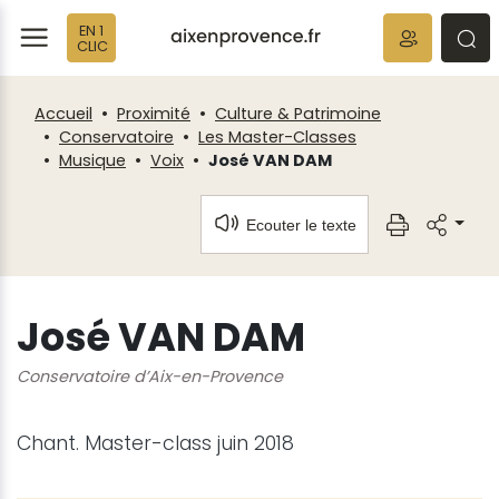
Fenêtre
Panneau de gestion des cookies
EN 1
de
ermer
rmer
rmer
CLIC
chat
Accueil
Proximité
Culture & Patrimoine
Conservatoire
Les Master-Classes
Musique
Voix
José VAN DAM
Ecouter le texte
José VAN DAM
Conservatoire d’Aix-en-Provence
Chant. Master-class juin 2018