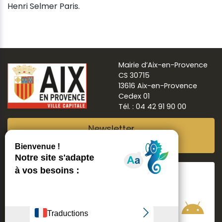
Henri Selmer Paris.
Mairie d’Aix-en-Provence
CS 30715
13616 Aix-en-Provence
Cedex 01
Tél. : 04 42 91 90 00
Newsletter
Abonnez-vous
Suivre
Aix ma ville