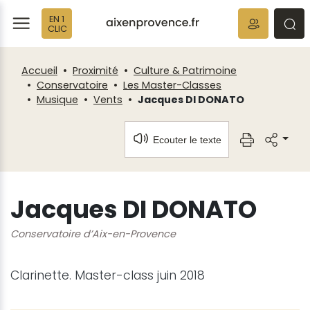
Fenêtre
Panneau de gestion des cookies
EN 1
de
ermer
rmer
rmer
CLIC
chat
Accueil
Proximité
Culture & Patrimoine
Conservatoire
Les Master-Classes
Musique
Vents
Jacques DI DONATO
Ecouter le texte
Jacques DI DONATO
Conservatoire d’Aix-en-Provence
Clarinette. Master-class juin 2018