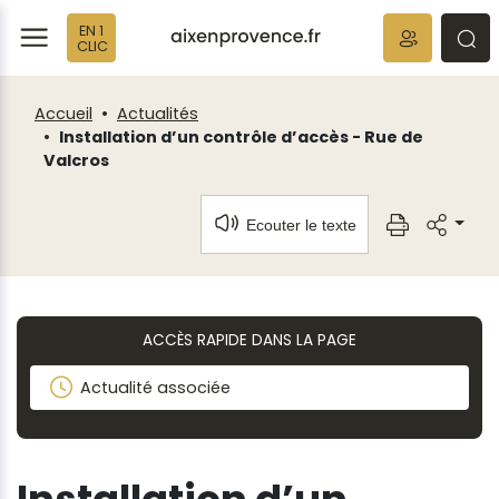
Fenêtre
Panneau de gestion des cookies
EN 1
de
ermer
rmer
rmer
CLIC
chat
Accueil
Actualités
Installation d’un contrôle d’accès - Rue de
Valcros
Ecouter le texte
ACCÈS RAPIDE DANS LA PAGE
Actualité associée