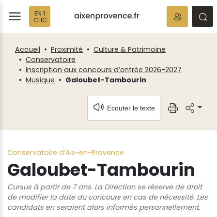
Fenêtre
Panneau de gestion des cookies
EN 1
de
ermer
rmer
rmer
CLIC
chat
Accueil
Proximité
Culture & Patrimoine
Conservatoire
Inscription aux concours d’entrée 2026-2027
Musique
Galoubet-Tambourin
Ecouter le texte
Conservatoire d’Aix-en-Provence
Galoubet-Tambourin
Cursus à partir de 7 ans. La Direction se réserve de droit
de modifier la date du concours en cas de nécessité. Les
candidats en seraient alors informés personnellement.