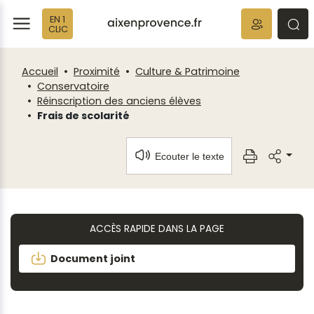
Fenêtre
Panneau de gestion des cookies
EN 1
de
ermer
rmer
rmer
CLIC
chat
Accueil
Proximité
Culture & Patrimoine
Conservatoire
Réinscription des anciens élèves
Frais de scolarité
Ecouter le texte
ACCÈS RAPIDE DANS LA PAGE
Document joint