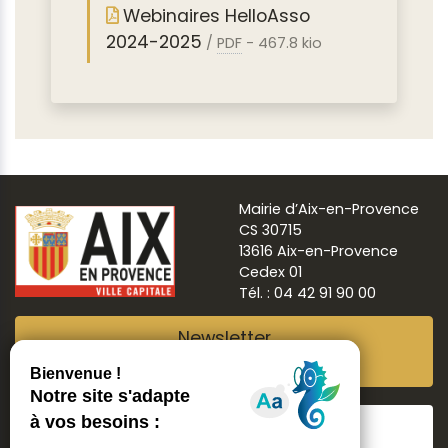
Webinaires HelloAsso
2024-2025
/
PDF
-
467.8 kio
Mairie d’Aix-en-Provence
CS 30715
13616 Aix-en-Provence
Cedex 01
Tél. : 04 42 91 90 00
Newsletter
Abonnez-vous
Suivre
Aix ma ville