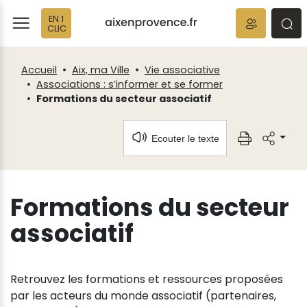
Fenêtre
Panneau de gestion des cookies
EN 1
de
ermer
rmer
rmer
CLIC
chat
Accueil
Aix, ma Ville
Vie associative
Associations : s’informer et se former
Formations du secteur associatif
Ecouter le texte
Formations du secteur
associatif
Retrouvez les formations et ressources proposées
par les acteurs du monde associatif (partenaires,