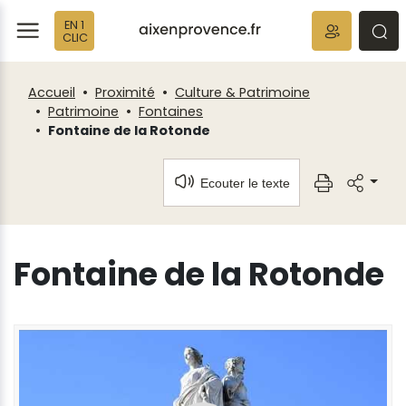
Fenêtre
Panneau de gestion des cookies
EN 1
de
ermer
rmer
rmer
CLIC
chat
Accueil
Proximité
Culture & Patrimoine
Patrimoine
Fontaines
Fontaine de la Rotonde
Ecouter le texte
Fontaine de la Rotonde