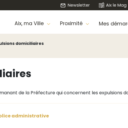
Newsletter
Aix le Mag
Aix, ma Ville
Proximité
Mes démar
ulsions domiciliaires
iaires
manant de la Préfecture qui concernent les expulsions d
police administrative