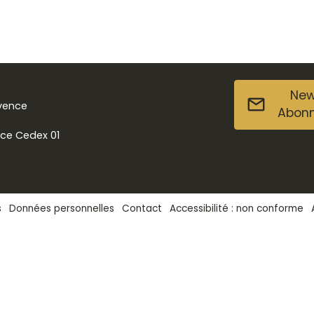
New
ovence
Abon
nce Cedex 01
s
Données personnelles
Contact
Accessibilité : non conforme