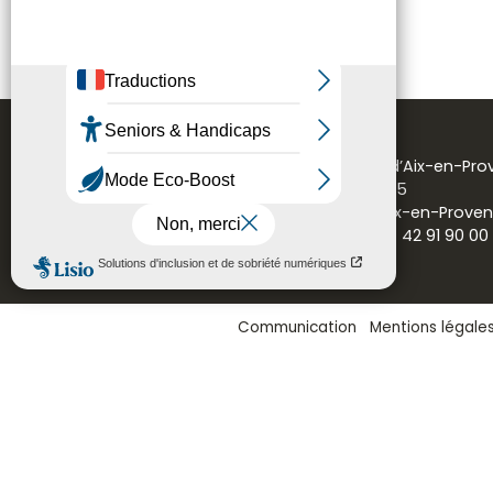
Tél. : 04 42 91 99 81
Mairie d’Aix-en-Pr
CS 30715
13616 Aix-en-Prove
Tél. : 04 42 91 90 00
Communication
Mentions légale