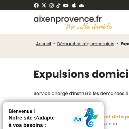
Fenêtre
Panneau de gestion des cookies
de
ermer
chat
Accueil
Démarches réglementaires
Exp
Expulsions domicil
Service chargé d’instruire les demandes é
Service de la réglementation et de la 
17 rue Venel - 13100 Aix-en-Provence