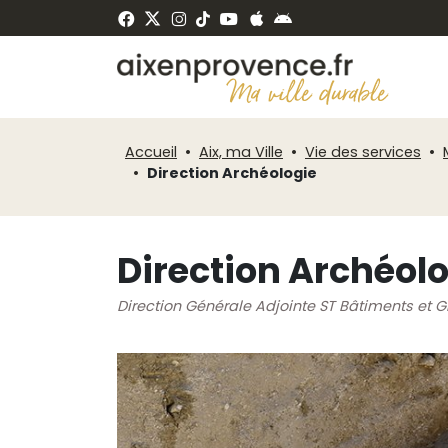
Fenêtre
Panneau de gestion des cookies
de
ermer
chat
Accueil
Aix, ma Ville
Vie des services
Direction Archéologie
Direction Archéol
Direction Générale Adjointe ST Bâtiments et