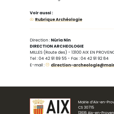
Voir aussi :
Rubrique Archéologie
Direction :
Nùria Nin
DIRECTION ARCHEOLOGIE
MILLES (Route des) - 13100 AIX EN PROVEN
Tel : 04 42 91 89 55 - Fax : 04 42 91 92 84
E-mail :
direction-archeologie@mair
Mairie d’Aix-en-Pr
CS 30715
13616 Aix-en-Prove