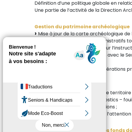
Définition d’une politique globale en relat
Une partie de l’activité de la Direction A
Gestion du patrimoine archéologique
Mise à jour de la carte archéologique 
Instruction des dossiers administratifs to
transmission d’informations pour l’instr
Valeur du centre ancien, liaison avec le S
etc…
Montage administratif des opérations p
Études et recherches
organisation et conduite, sur le territo
opérations préventives (diagnostics – foui
étude des sites et des collections ;
élaboration de publications à l’attention
Gestion des collections et des fonds 