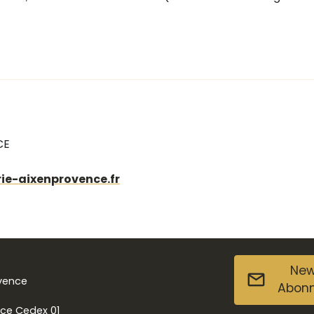
CE
ie-aixenprovence.fr
New
ovence
Abon
nce Cedex 01