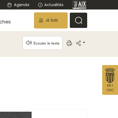
Agenda
Actualités
JE SUIS
ches
Ecouter le texte
EN 1
CLIC