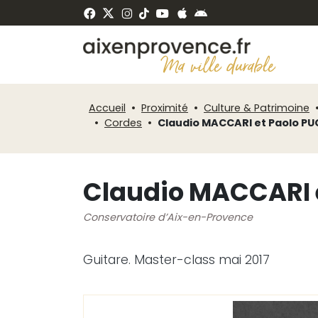
Fenêtre
Panneau de gestion des cookies
de
ermer
chat
Accueil
Proximité
Culture & Patrimoine
Cordes
Claudio MACCARI et Paolo PU
Claudio MACCARI e
Conservatoire d’Aix-en-Provence
Guitare. Master-class mai 2017