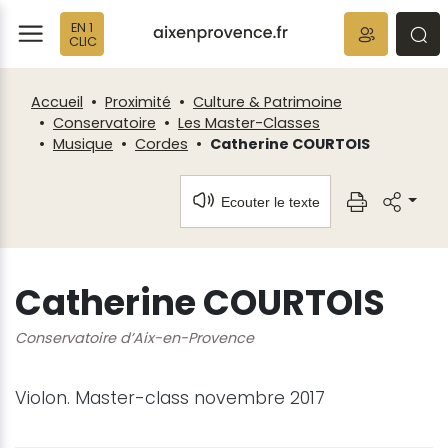
Fenêtre
Panneau de gestion des cookies
EN 1
de
ermer
rmer
rmer
CLIC
chat
Accueil
Proximité
Culture & Patrimoine
Conservatoire
Les Master-Classes
Musique
Cordes
Catherine COURTOIS
Ecouter le texte
Catherine COURTOIS
Conservatoire d’Aix-en-Provence
Violon. Master-class novembre 2017