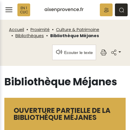
Fenêtre
Panneau de gestion des cookies
EN 1
de
ermer
rmer
rmer
CLIC
chat
Accueil
Proximité
Culture & Patrimoine
Bibliothèques
Bibliothèque Méjanes
Ecouter le texte
Bibliothèque Méjanes
OUVERTURE PARTIELLE DE LA
BIBLIOTHÈQUE MÉJANES