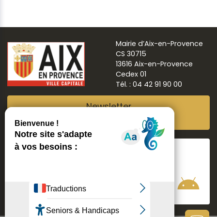
Mairie d’Aix-en-Provence
CS 30715
13616 Aix-en-Provence
Cedex 01
Tél. : 04 42 91 90 00
Newsletter
Abonnez-vous
Suivre
Aix ma ville