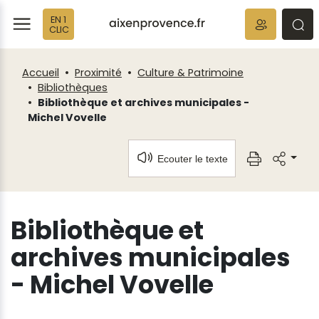
Fenêtre
Panneau de gestion des cookies
EN 1
de
ermer
rmer
rmer
CLIC
chat
Accueil
Proximité
Culture & Patrimoine
Bibliothèques
Bibliothèque et archives municipales -
Michel Vovelle
Ecouter le texte
Bibliothèque et
archives municipales
- Michel Vovelle