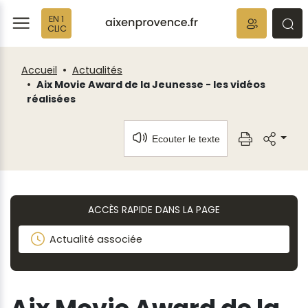
Fenêtre
Panneau de gestion des cookies
EN 1
de
ermer
rmer
rmer
CLIC
chat
Accueil
Actualités
Aix Movie Award de la Jeunesse - les vidéos
réalisées
Ecouter le texte
ACCÈS RAPIDE DANS LA PAGE
Actualité associée