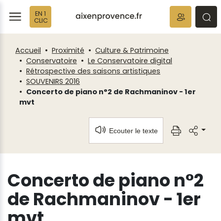
Fenêtre
Panneau de gestion des cookies
EN 1
de
ermer
rmer
rmer
CLIC
chat
Accueil
Proximité
Culture & Patrimoine
Conservatoire
Le Conservatoire digital
Rétrospective des saisons artistiques
SOUVENIRS 2016
Concerto de piano n°2 de Rachmaninov - 1er
mvt
Ecouter le texte
Concerto de piano n°2
de Rachmaninov - 1er
mvt