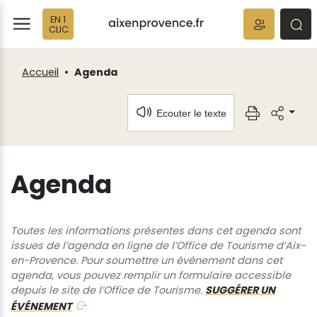
Fenêtre
Panneau de gestion des cookies
EN 1
de
ermer
rmer
rmer
CLIC
chat
Accueil
Agenda
Ecouter le texte
Agenda
Toutes les informations présentes dans cet agenda sont
issues de l’agenda en ligne de l’Office de Tourisme d’Aix-
en-Provence. Pour soumettre un événement dans cet
agenda, vous pouvez remplir un formulaire accessible
depuis le site de l’Office de Tourisme.
SUGGÉRER UN
ÉVÉNEMENT