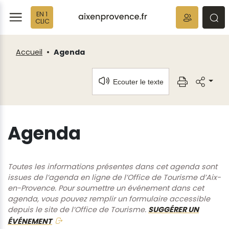
Fenêtre
Panneau de gestion des cookies
EN 1
de
ermer
rmer
rmer
CLIC
chat
Accueil
Agenda
Ecouter le texte
Agenda
Toutes les informations présentes dans cet agenda sont
issues de l’agenda en ligne de l’Office de Tourisme d’Aix-
en-Provence. Pour soumettre un événement dans cet
agenda, vous pouvez remplir un formulaire accessible
depuis le site de l’Office de Tourisme.
SUGGÉRER UN
ÉVÉNEMENT