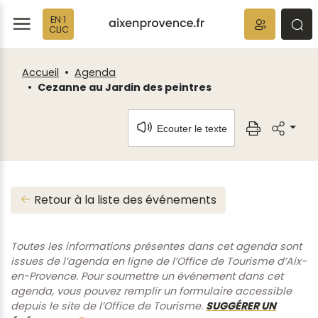
Fenêtre
Panneau de gestion des cookies
EN 1
de
ermer
rmer
rmer
CLIC
chat
Accueil
Agenda
Cezanne au Jardin des peintres
Ecouter le texte
Retour à la liste des événements
Toutes les informations présentes dans cet agenda sont
issues de l’agenda en ligne de l’Office de Tourisme d’Aix-
en-Provence. Pour soumettre un événement dans cet
agenda, vous pouvez remplir un formulaire accessible
depuis le site de l’Office de Tourisme.
SUGGÉRER UN