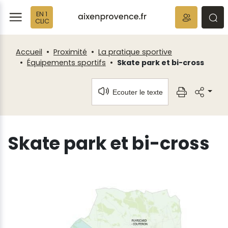
Fenêtre
Panneau de gestion des cookies
EN 1
de
ermer
rmer
rmer
CLIC
chat
Accueil
Proximité
La pratique sportive
Équipements sportifs
Skate park et bi-cross
Ecouter le texte
Skate park et bi-cross