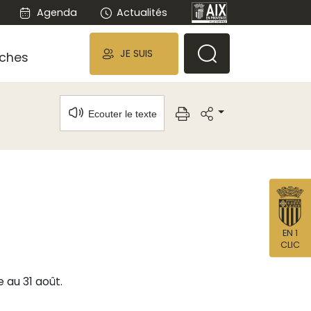
Agenda
Actualités
JE SUIS
ches
Ecouter le texte
EN 1
CLIC
 au 31 août.