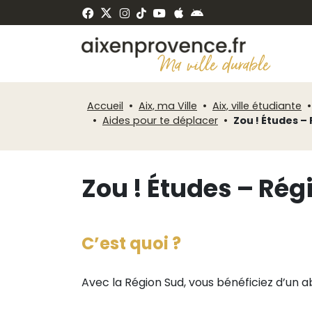
Fenêtre
Panneau de gestion des cookies
de
ermer
chat
Accueil
Aix, ma Ville
Aix, ville étudiante
Aides pour te déplacer
Zou ! Études –
Zou ! Études – Rég
C’est quoi ?
Avec la Région Sud, vous bénéficiez d’un 