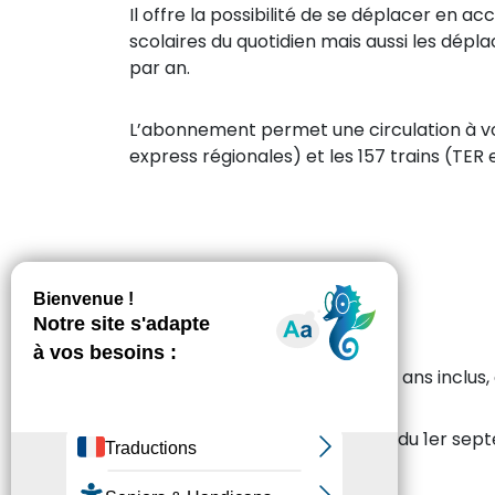
Il offre la possibilité de se déplacer en ac
scolaires du quotidien mais aussi les dépl
par an.
L’abonnement permet une circulation à volo
express régionales) et les 157 trains (TER 
Pour qui ?
Vous devez être âgés de 3 à 25 ans inclus, 
L’abonnement est valable 1 an du 1er sept