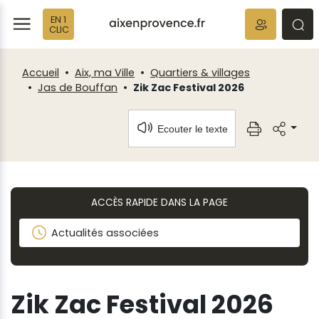
Fenêtre
Panneau de gestion des cookies
EN 1
de
ermer
rmer
rmer
CLIC
chat
Accueil
Aix, ma Ville
Quartiers & villages
Jas de Bouffan
Zik Zac Festival 2026
Ecouter le texte
ACCÈS RAPIDE DANS LA PAGE
Actualités associées
Zik Zac Festival 2026