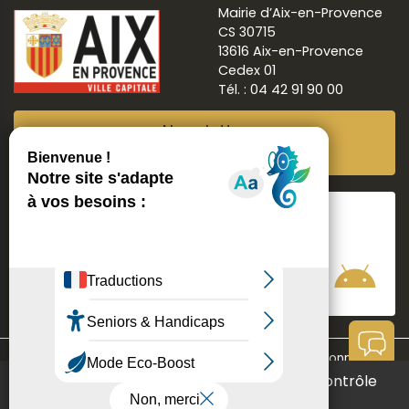
Mairie d’Aix-en-Provence
CS 30715
13616 Aix-en-Provence
Cedex 01
Tél. : 04 42 91 90 00
Newsletter
Abonnez-vous
Suivre
Aix ma ville
Communication
Mentions légales
Données personnelles
Ce site utilise des cookies et vous donne le contrôle
Contact
Accessibilité : non conforme
Aide à la navigation
sur ceux que vous souhaitez activer