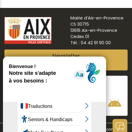
Mairie d’Aix-en-Provence
CS 30715
13616 Aix-en-Provence
Cedex 01
Tél. : 04 42 91 90 00
Newsletter
Abonnez-vous
Suivre
Aix ma ville
Communication
Mentions légales
Données personnelles