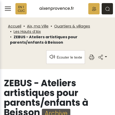
Fenêtre
Panneau de gestion des cookies
EN 1
de
ermer
rmer
rmer
CLIC
chat
Accueil
Aix, ma Ville
Quartiers & villages
Les Hauts d’Aix
ZEBUS - Ateliers artistiques pour
parents/enfants à Beisson
Ecouter le texte
ZEBUS - Ateliers
artistiques pour
parents/enfants à
Beisson
Archive