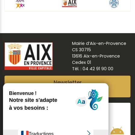
Mairie d’Aix-en-Provence
CS 30715
13616 Aix-en-Provence
Cedex 01
Tél. : 04 42 91 90 00
Newsletter
Abonnez-vous
Suivre
Aix ma ville