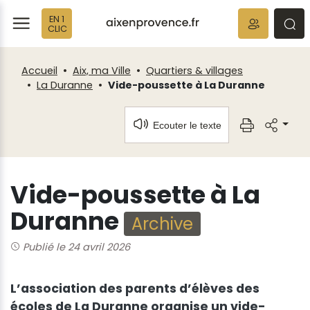
Fenêtre
Panneau de gestion des cookies
EN 1
de
ermer
rmer
rmer
CLIC
chat
Accueil
Aix, ma Ville
Quartiers & villages
La Duranne
Vide-poussette à La Duranne
Ecouter le texte
Vide-poussette à La
Duranne
Archive
Publié le 24 avril 2026
L’association des parents d’élèves des
écoles de La Duranne organise un vide-