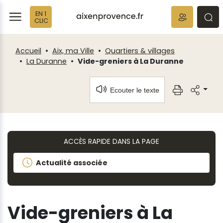
Fenêtre
Panneau de gestion des cookies
EN 1
de
ermer
rmer
rmer
CLIC
chat
Accueil
Aix, ma Ville
Quartiers & villages
La Duranne
Vide-greniers à La Duranne
Ecouter le texte
ACCÈS RAPIDE DANS LA PAGE
Actualité associée
Vide-greniers à La