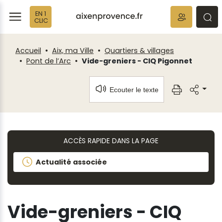
Fenêtre
Panneau de gestion des cookies
EN 1
de
ermer
rmer
rmer
CLIC
chat
Accueil
Aix, ma Ville
Quartiers & villages
Pont de l’Arc
Vide-greniers - CIQ Pigonnet
Ecouter le texte
ACCÈS RAPIDE DANS LA PAGE
Actualité associée
Vide-greniers - CIQ