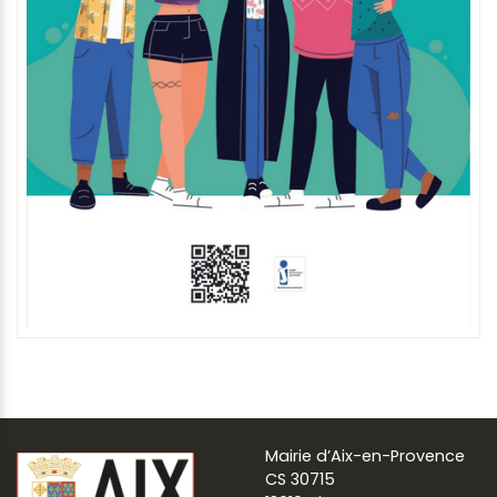
Mairie d’Aix-en-Provence
CS 30715