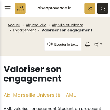
Fenêtre
Panneau de gestion des cookies
EN 1
de
ermer
rmer
rmer
CLIC
chat
Accueil
Aix, ma Ville
Aix, ville étudiante
Engagement
Valoriser son engagement
Ecouter le texte
Valoriser son
engagement
Aix-Marseille Université - AMU
AMU valorise l’engagement étudiant en proposant