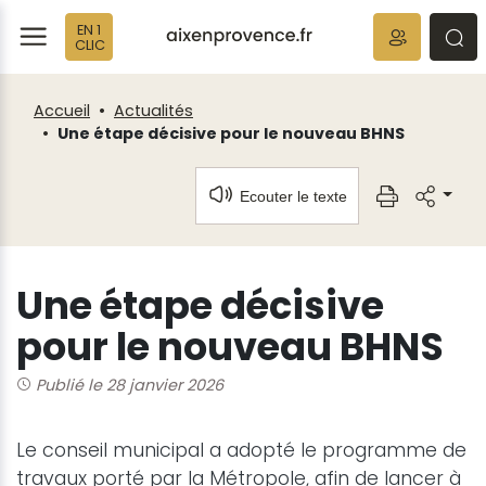
Fenêtre
Panneau de gestion des cookies
EN 1
de
ermer
rmer
rmer
CLIC
chat
Accueil
Actualités
Une étape décisive pour le nouveau BHNS
Ecouter le texte
Une étape décisive
pour le nouveau BHNS
Publié le 28 janvier 2026
Le conseil municipal a adopté le programme de
travaux porté par la Métropole, afin de lancer à