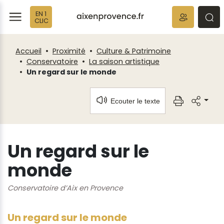
Fenêtre
Panneau de gestion des cookies
EN 1
de
ermer
rmer
rmer
CLIC
chat
Accueil
Proximité
Culture & Patrimoine
Conservatoire
La saison artistique
Un regard sur le monde
Ecouter le texte
Un regard sur le
monde
Conservatoire d’Aix en Provence
Un regard sur le monde