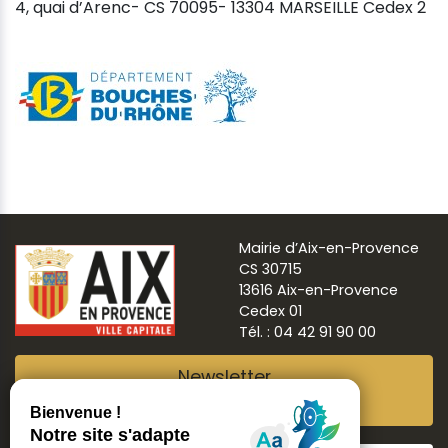
4, quai d’Arenc- CS 70095- 13304 MARSEILLE Cedex 2
Mairie d’Aix-en-Provence
CS 30715
13616 Aix-en-Provence
Cedex 01
Tél. : 04 42 91 90 00
Newsletter
Abonnez-vous