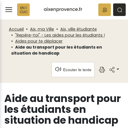
Fenêtre
Panneau de gestion des cookies
EN 1
de
ermer
rmer
rmer
CLIC
chat
Accueil
Aix, ma Ville
Aix, ville étudiante
"Repère-toi" - Les aides pour les étudiants !
Aides pour te déplacer
Aide au transport pour les étudiants en
situation de handicap
Ecouter le texte
Aide au transport pour
les étudiants en
situation de handicap