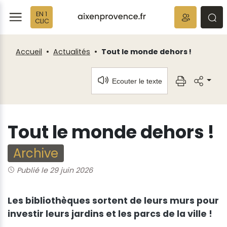
Fenêtre
Panneau de gestion des cookies
EN 1
de
ermer
rmer
rmer
CLIC
chat
Accueil
Actualités
Tout le monde dehors !
Ecouter le texte
Tout le monde dehors !
Archive
Publié le 29 juin 2026
Les bibliothèques sortent de leurs murs pour
investir leurs jardins et les parcs de la ville !