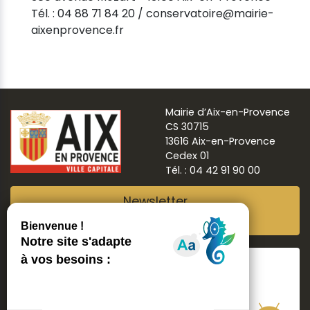
Tél. : 04 88 71 84 20 / conservatoire@mairie-
aixenprovence.fr
Mairie d’Aix-en-Provence
CS 30715
13616 Aix-en-Provence
Cedex 01
Tél. : 04 42 91 90 00
Newsletter
Abonnez-vous
Suivre
Aix ma ville