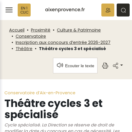
Fenêtre
Panneau de gestion des cookies
EN 1
de
ermer
rmer
rmer
CLIC
chat
Accueil
Proximité
Culture & Patrimoine
Conservatoire
Inscription aux concours d’entrée 2026-2027
Théâtre
Théâtre cycles 3 et spécialisé
Ecouter le texte
Conservatoire d’Aix-en-Provence
Théâtre cycles 3 et
spécialisé
Cycle spécialisé. La Direction se réserve de droit de
modifier la date du concours en cas de nécessité. Les