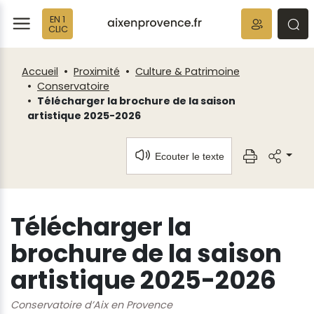
Fenêtre
Panneau de gestion des cookies
EN 1
de
ermer
rmer
rmer
CLIC
chat
Accueil
Proximité
Culture & Patrimoine
Conservatoire
Télécharger la brochure de la saison
artistique 2025-2026
Ecouter le texte
Télécharger la
brochure de la saison
artistique 2025-2026
Conservatoire d’Aix en Provence