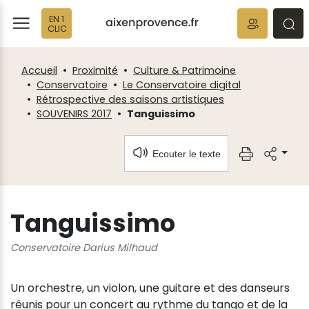
Fenêtre
Panneau de gestion des cookies
EN 1
de
ermer
rmer
rmer
CLIC
chat
Accueil
Proximité
Culture & Patrimoine
Conservatoire
Le Conservatoire digital
Rétrospective des saisons artistiques
SOUVENIRS 2017
Tanguissimo
Ecouter le texte
Tanguissimo
Conservatoire Darius Milhaud
Un orchestre, un violon, une guitare et des danseurs
réunis pour un concert au rythme du tango et de la