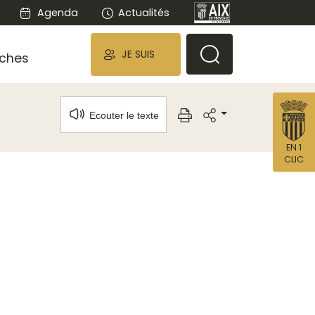
Agenda
Actualités
JE SUIS
ches
Ecouter le texte
EN 1
CLIC