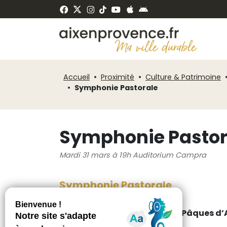
Fenêtre
Panneau de gestion des cookies
de
ermer
chat
Accueil
Proximité
Culture & Patrimoine
Symphonie Pastorale
Symphonie Pastor
Mardi 31 mars à 19h Auditorium Campra
Symphonie Pastorale
Dans le cadre du Festival de Pâques d