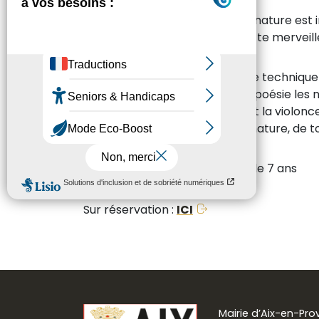
L’amour de Beethoven pour la nature est in
illustrateur et six musiciens, cette merve
Grégoire Pont a développé une technique un
accompagne avec humour et poésie les note
fidèles du Festival de Pâques, et la violo
véritable tableau vivant de la nature, de
Concert jeune public, à partir de 7 ans
Sur réservation :
ICI
Mairie d’Aix-en-Pr