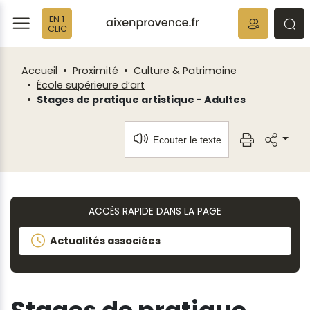
Fenêtre
Panneau de gestion des cookies
EN 1
de
ermer
rmer
rmer
CLIC
chat
Accueil
Proximité
Culture & Patrimoine
École supérieure d’art
Stages de pratique artistique - Adultes
Ecouter le texte
ACCÈS RAPIDE DANS LA PAGE
Actualités associées