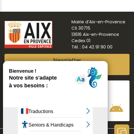
Mairie d’Aix-en-Provence
CS 30715
13616 Aix-en-Provence
Cedex 01
Tél. : 04 42 91 90 00
Newsletter
Abonnez-vous
Suivre
Aix ma ville