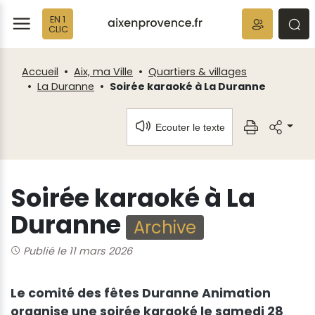
Fenêtre
Panneau de gestion des cookies
EN 1
de
ermer
rmer
rmer
CLIC
chat
Accueil
Aix, ma Ville
Quartiers & villages
La Duranne
Soirée karaoké à La Duranne
Ecouter le texte
Soirée karaoké à La
Duranne
Archive
Publié le 11 mars 2026
Le comité des fêtes Duranne Animation
organise une soirée karaoké le samedi 28