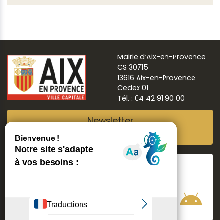
Mairie d’Aix-en-Provence
CS 30715
13616 Aix-en-Provence
Cedex 01
Tél. : 04 42 91 90 00
Newsletter
Abonnez-vous
Suivre
Aix ma ville