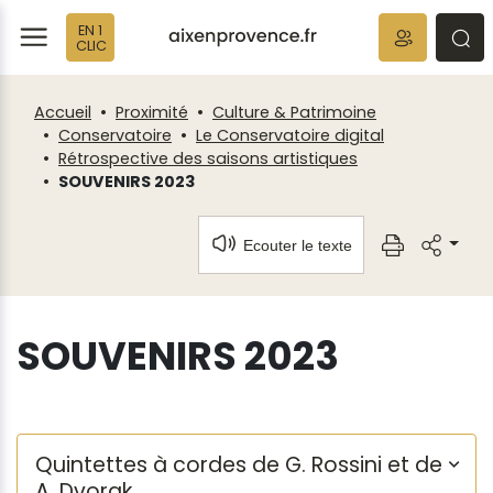
Fenêtre
Panneau de gestion des cookies
EN 1
de
ermer
rmer
rmer
CLIC
chat
Accueil
Proximité
Culture & Patrimoine
Conservatoire
Le Conservatoire digital
Rétrospective des saisons artistiques
SOUVENIRS 2023
Ecouter le texte
SOUVENIRS 2023
Quintettes à cordes de G. Rossini et de
A. Dvorak