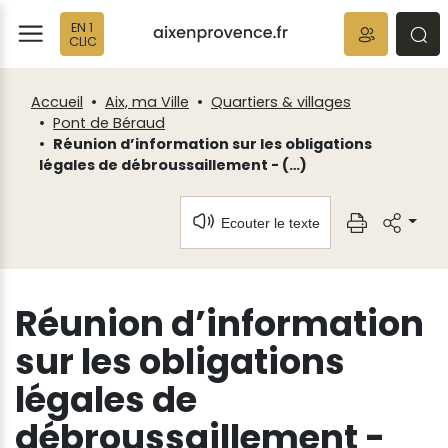
Fenêtre
Panneau de gestion des cookies
EN 1
de
ermer
rmer
rmer
CLIC
chat
Accueil
Aix, ma Ville
Quartiers & villages
Pont de Béraud
Réunion d’information sur les obligations
légales de débroussaillement - (…)
Ecouter le texte
Réunion d’information
sur les obligations
légales de
débroussaillement -