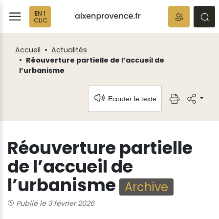
Fenêtre
Panneau de gestion des cookies
EN 1
de
ermer
rmer
rmer
CLIC
chat
Accueil
Actualités
Réouverture partielle de l’accueil de
l’urbanisme
Ecouter le texte
Réouverture partielle
de l’accueil de
l’urbanisme
Archive
Publié le 3 février 2026