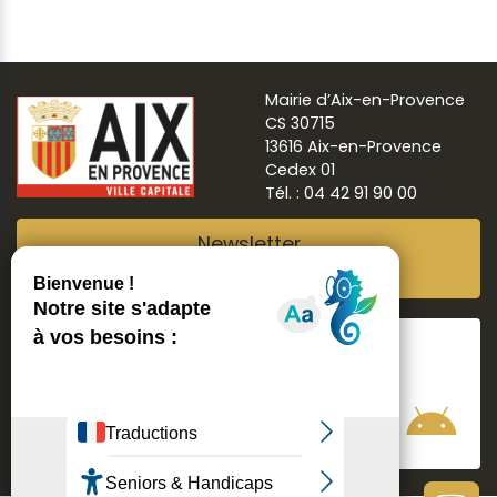
Mairie d’Aix-en-Provence
CS 30715
13616 Aix-en-Provence
Cedex 01
Tél. : 04 42 91 90 00
Newsletter
Abonnez-vous
Suivre
Aix ma ville