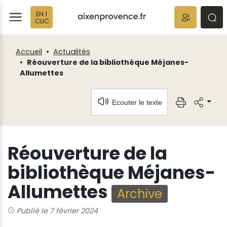
Fenêtre
Panneau de gestion des cookies
EN 1
de
ermer
rmer
rmer
CLIC
chat
Accueil
Actualités
Réouverture de la bibliothèque Méjanes-
Allumettes
Ecouter le texte
Réouverture de la
bibliothèque Méjanes-
Allumettes
Archive
Publié le 7 février 2024