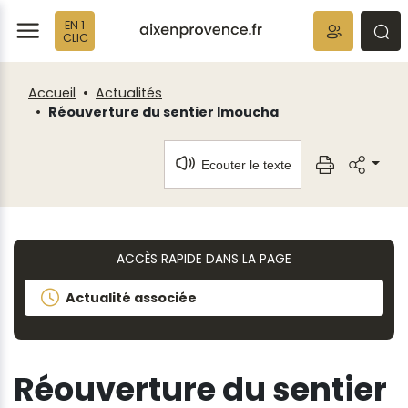
Fenêtre
Panneau de gestion des cookies
EN 1
de
ermer
rmer
rmer
CLIC
chat
Accueil
Actualités
Réouverture du sentier Imoucha
Ecouter le texte
ACCÈS RAPIDE DANS LA PAGE
Actualité associée
Réouverture du sentier