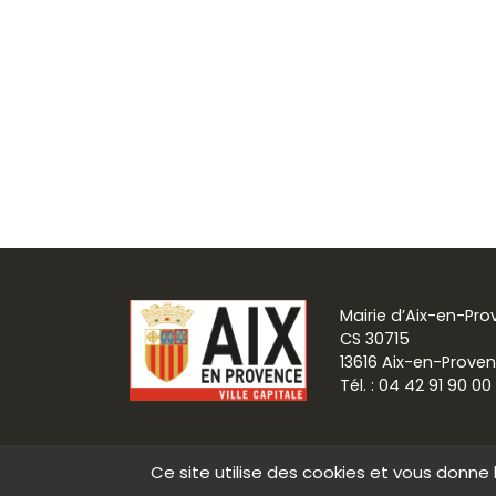
Mairie d’Aix-en-Pr
CS 30715
13616 Aix-en-Prove
Tél. : 04 42 91 90 00
Ce site utilise des cookies et vous donne 
Communication
Mentions légale