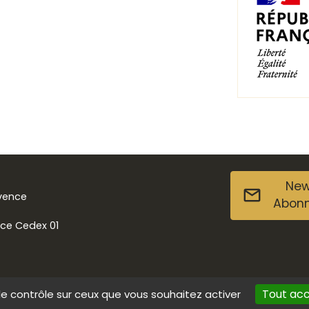
New
ovence
Abon
nce Cedex 01
Tout ac
le contrôle sur ceux que vous souhaitez activer
s
Données personnelles
Contact
Accessibilité : non conforme