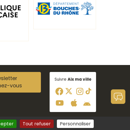
sletter
Suivre
Aix ma ville
nez-vous
cepter
Tout refuser
Personnaliser
Aide à la navigation
Plan du site