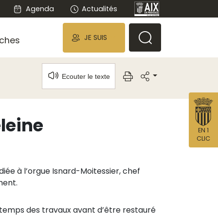
Agenda
Actualités
JE SUIS
ches
Ecouter le texte
eleine
EN 1
CLIC
ée à l’orgue Isnard-Moitessier, chef
ment.
 temps des travaux avant d’être restauré