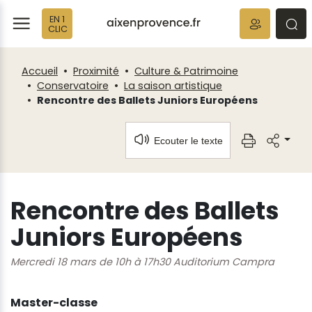
Fenêtre
Panneau de gestion des cookies
EN 1
de
ermer
rmer
rmer
CLIC
chat
Accueil
Proximité
Culture & Patrimoine
Conservatoire
La saison artistique
Rencontre des Ballets Juniors Européens
Ecouter le texte
Rencontre des Ballets
Juniors Européens
Mercredi 18 mars de 10h à 17h30 Auditorium Campra
Master-classe