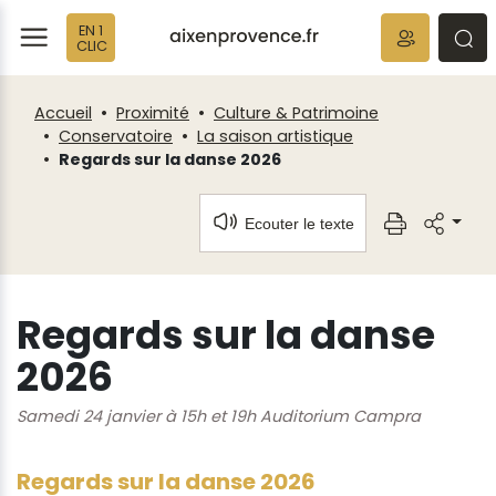
Fenêtre
Panneau de gestion des cookies
EN 1
de
ermer
rmer
rmer
CLIC
chat
Accueil
Proximité
Culture & Patrimoine
Conservatoire
La saison artistique
Regards sur la danse 2026
Ecouter le texte
Regards sur la danse
2026
Samedi 24 janvier à 15h et 19h Auditorium Campra
Regards sur la danse 2026