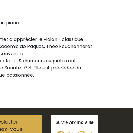
au piano.
t d’apprécier le violon « classique ».
e académie de Pâques, Théo Fouchenneret
 convaincu.
celui de Schumann, auquel ils ont
a Sonate n° 3. Elle est précédée du
que passionnée.
sletter
Suivre
Aix ma ville
nez-vous