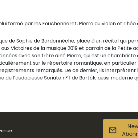
celui formé par les Fouchenneret, Pierre au violon et Théo 
ue de Sophie de Bardonnèche, place à un récital qui perme
 aux Victoires de la musique 2019 et parrain de la Petit
années avec son frère aîné Pierre, qui est un chambriste
iculièrement sur le répertoire romantique, en particulier 
egistrements remarqués. De ce dernier, ils interprètent l
vie de l’audacieuse Sonate n° 1 de Bartók, aussi moderne 
New
ovence
Abon