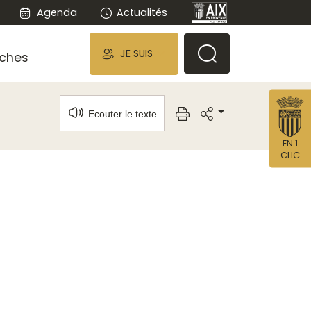
Agenda
Actualités
JE SUIS
ches
Ecouter le texte
EN 1
CLIC