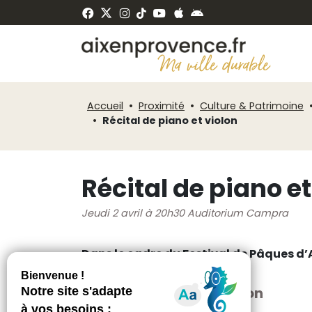
Fenêtre
Panneau de gestion des cookies
de
ermer
chat
Accueil
Proximité
Culture & Patrimoine
Récital de piano et violon
Récital de piano et
Jeudi 2 avril à 20h30 Auditorium Campra
Dans le cadre du Festival de Pâques d
Récital de piano et violon