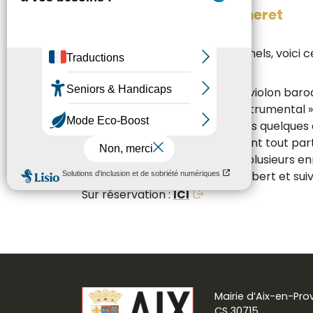
Pierre et Théo Fouchenneret
Dans la famille des duos fraternels, voici 
Après le concert consacré au violon baroq
Nommé « Révélation soliste instrumental »
se produit régulièrement depuis quelques 
Les deux musiciens se retrouvent tout part
consacré ces derniers temps plusieurs enr
virtuose Rondo brillant de Schubert et sui
Sur réservation :
ICI
Mairie d’Aix-en-Pr
CS 30715