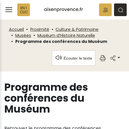
Fenêtre
Panneau de gestion des cookies
EN 1
de
ermer
rmer
rmer
CLIC
chat
Accueil
Proximité
Culture & Patrimoine
Musées
Muséum d’Histoire Naturelle
Programme des conférences du Muséum
Ecouter le texte
Programme des
conférences du
Muséum
Retrouvez le programme des conférences