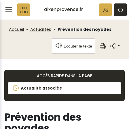
Fenêtre
Panneau de gestion des cookies
EN 1
de
ermer
rmer
rmer
CLIC
chat
Accueil
Actualités
Prévention des noyades
Ecouter le texte
ACCÈS RAPIDE DANS LA PAGE
Actualité associée
Prévention des
noyades