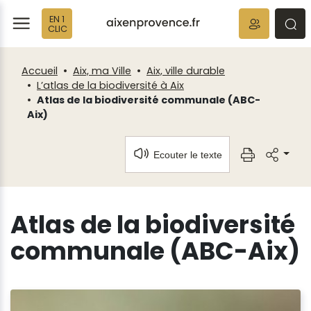
Fenêtre
Panneau de gestion des cookies
EN 1
de
ermer
rmer
rmer
CLIC
chat
Accueil
Aix, ma Ville
Aix, ville durable
L’atlas de la biodiversité à Aix
Atlas de la biodiversité communale (ABC-
Aix)
Ecouter le texte
Atlas de la biodiversité
communale (ABC-Aix)