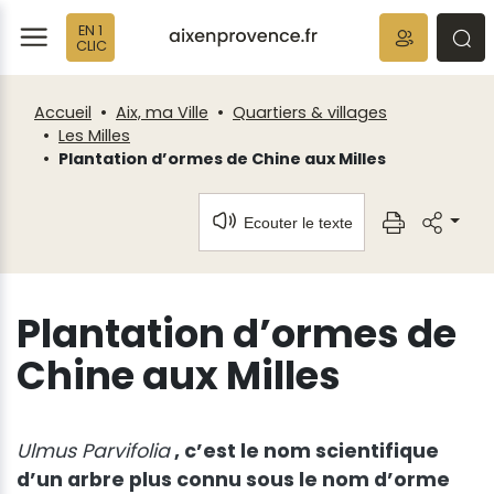
Fenêtre
Panneau de gestion des cookies
EN 1
de
ermer
rmer
rmer
CLIC
chat
Accueil
Aix, ma Ville
Quartiers & villages
Les Milles
Plantation d’ormes de Chine aux Milles
Ecouter le texte
Plantation d’ormes de
Chine aux Milles
Ulmus Parvifolia
, c’est le nom scientifique
d’un arbre plus connu sous le nom d’orme