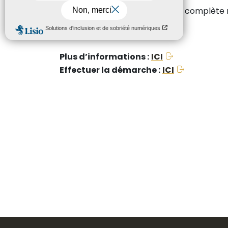
J’active mon compte et je complète 
Je profite de mon crédit
Plus d’informations :
ICI
Effectuer la démarche :
ICI