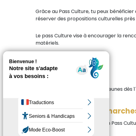
Grâce au Pass Culture, tu peux bénéficier 
réserver des propositions culturelles près 
Le pass Culture vise à encourager la rencon
matériels.
Pour qui ?
Les crédits sont accordés aux jeunes dès 1
Quelles sont les démarche
Je télécharge l’application Pass Cult
Je m’inscris